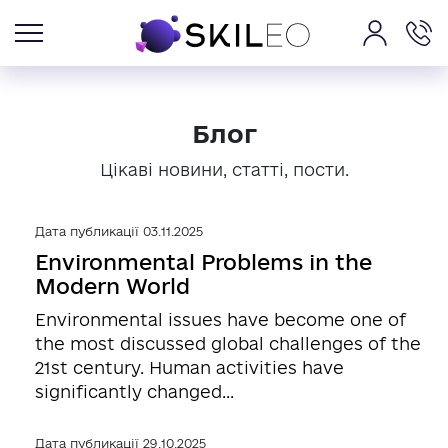
Блог
Цікаві новини, статті, пости.
Дата публикації 03.11.2025
Environmental Problems in the
Modern World
Environmental issues have become one of
the most discussed global challenges of the
21st century. Human activities have
significantly changed...
Дата публикації 29.10.2025