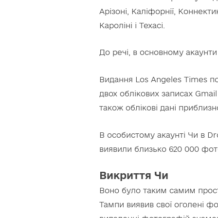
Арізоні, Каліфорнії, Коннектик
Кароліні і Техасі.
До речі, в основному акаунт
Видання Los Angeles Times п
двох облікових записах Gmail 
також облікові дані приблизно
В особистому акаунті Чи в Dr
виявили близько 620 000 фото
Викриття Чи
Воно було таким самим прости
Тампи виявив свої оголені фо