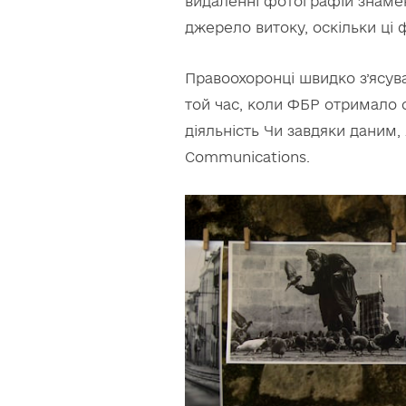
видаленні фотографій знамен
джерело витоку, оскільки ці ф
Правоохоронці швидко з’ясува
той час, коли ФБР отримало 
діяльність Чи завдяки даним, 
Communications.