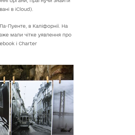
нні органи, прагнучи знайти
ані в iCloud).
Ла-Пуенте, в Каліфорнії. На
 вже мали чітке уявлення про
ebook і Charter