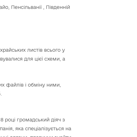
айо, Пенсільванії , Південній
райських листів всього у
вувалися для цієї схеми, а
их файлів і обміну ними,
.
8 році громадський діяч з
анія, яка спеціалізується на