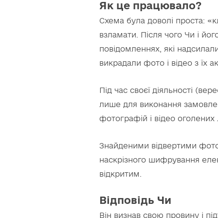
Як це працювало?
Схема була доволі проста: «к
взламати. Після чого Чи і йо
повідомленнях, які надсилали
викрадали фото і відео з їх ак
Під час своєї діяльності (ве
лише для виконання замовлен
фотографій і відео оголених
Знайденими відвертими фото 
наскрізного шифрування елек
відкритим.
Відповідь Чи
Він визнав свою провину і пі