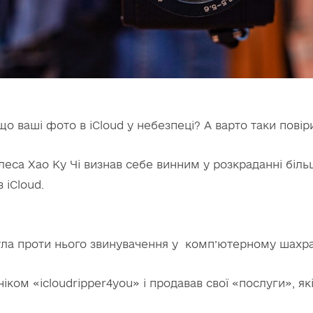
що ваші фото в iCloud у небезпеці? А варто таки повір
еса Хао Ку Чі визнав себе винним у розкраданні біл
 iCloud.
ла проти нього звинувачення у комп’ютерному шахра
ніком «icloudripper4you» і продавав свої «послуги», як