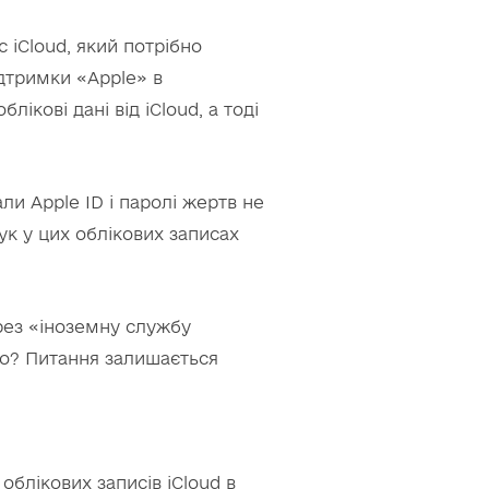
 iCloud, який потрібно
ідтримки «Apple» в
кові дані від iCloud, а тоді
ли Apple ID і паролі жертв не
ук у цих облікових записах
рез «іноземну службу
го? Питання залишається
облікових записів iCloud в