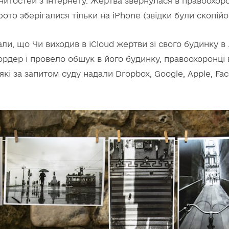
итостей з інтернету. Жертва звернулася в правоохоро
ото зберігалися тільки на iPhone (звідки були скопійов
ли, що Чи виходив в iCloud жертви зі свого будинку в 
ордер і провело обшук в його будинку, правоохоронці
які за запитом суду надали Dropbox, Google, Apple, Fac