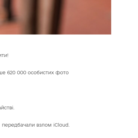
ити!
ьше 620 000 особистих фото
йстві.
і передбачали взлом iCloud.