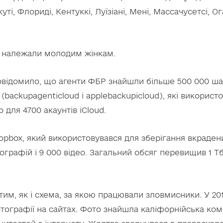
уті, Флориді, Кентуккі, Луїзіані, Мені, Массачусетсі, Ог
и належали молодим жінкам.
овідомило, що агенти ФБР знайшли більше 500 000 шах
(backupagenticloud і applebackupicloud), які використо
 для 4700 акаунтів iCloud.
opbox, який використовувався для зберігання вкраден
графій і 9 000 відео. Загальний обсяг перевищив 1 Тб
м, як і схема, за якою працювали зловмисники. У 201
тографії на сайтах. Фото знайшла каліфорнійська комп