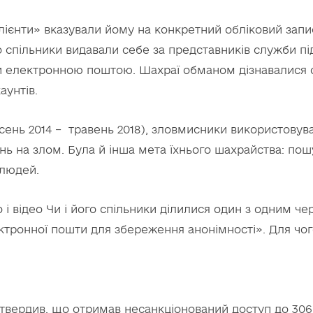
лієнти» вказували йому на конкретний обліковий запис
го спільники видавали себе за представників служби п
 електронною поштою. Шахраї обманом дізнавалися облі
аунтів.
ресень 2014 – травень 2018), зловмисники використовува
ь на злом. Була й інша мета їхнього шахрайства: пош
 людей.
і відео Чи і його спільники ділилися один з одним че
тронної пошти для збереження анонімності». Для чо
дтвердив, що отримав несанкціонований доступ до 306 